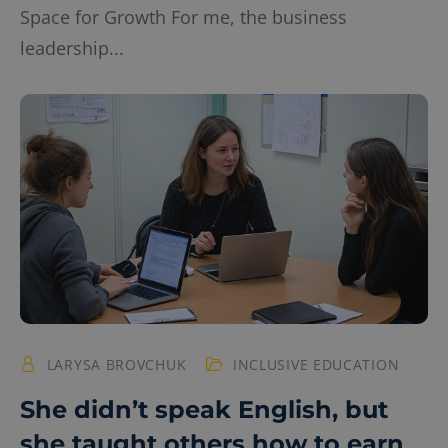
Space for Growth For me, the business
leadership...
LARYSA BROVCHUK
INCLUSIVE EDUCATION
She didn’t speak English, but
she taught others how to earn