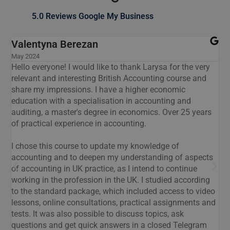
5.0 Reviews Google My Business
Natalia Salabai
February 2024
Many thanks to Larysa and her team for an interesting
and useful "Accounting in the UK" course.
The course combines theory and practice, the material is
s
presented in an understandable way. An important
aspect of the course is the rapid feedback. I received a lot
of useful information during the course.
s
I make a suggestion for the future about the possibility of
running thematic seminars or webinars.
o
nd