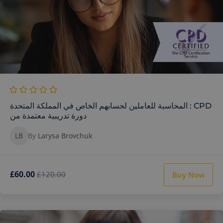
المحاسبة للعاملين لحسابهم الخاص في المملكة المتحدة : CPD
دورة تدريبية معتمدة من
LB
By
Larysa Brovchuk
£60.00
£120.00
Buy Now