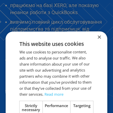
працюємо на базі XERO, але показую
нюанси роботи з QuickBooks
вивчимо повний цикл обслуговування
підприємства та підприємця: від
×
реєстрації до ліквідації – все на
реальних прикладах заповнення заявок
This website uses cookies
та декларації
We use cookies to personalise content,
ads and to analyse our traffic. We also
навчання українською мовою та в
share information about your use of our
порівнянні з українським
site with our advertising and analytics
законодавством, що дозволяє легко
partners who may combine it with other
зрозуміти матеріал
information that you’ve provided to them
or that they’ve collected from your use of
в кінці кожного уроку є словничок та
their services.
Read more
тести на перевірку англійських термінів
Strictly
Performance
Targeting
necessary