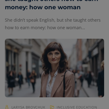
money: how one woman
She didn’t speak English, but she taught others
how to earn money: how one woman...
LARYSA BROVCHUK
INCLUSIVE EDUCATION