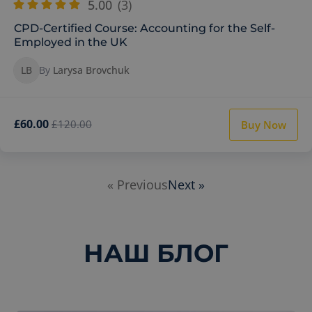
5.00
(3)
CPD-Certified Course: Accounting for the Self-
Employed in the UK
LB
By
Larysa Brovchuk
£60.00
£120.00
Buy Now
« Previous
Next »
НАШ БЛОГ