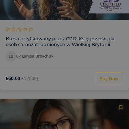
Kurs certyfikowany przez CPD: Księgowość dla
osób samozatrudnionych w Wielkiej Brytanii
LB
By
Larysa Brovchuk
£60.00
£120.00
Buy Now