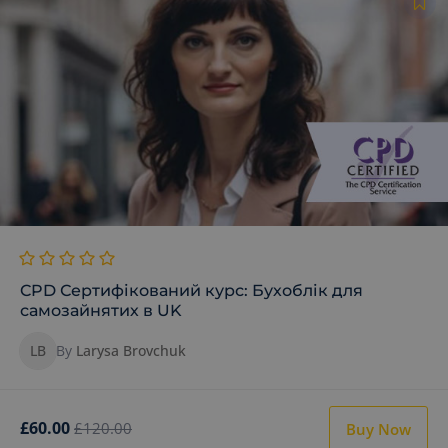
CPD Сертифікований курс: Бухоблік для
самозайнятих в UK
LB
By
Larysa Brovchuk
£60.00
£120.00
Buy Now