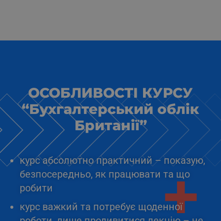
ОСОБЛИВОСТІ КУРСУ
“Бухгалтерський облік
Британії”
курс абсолютно практичний – показую,
безпосередньо, як працювати та що
робити
курс важкий та потребує щоденної
роботи, лише продивитися лекцію – не