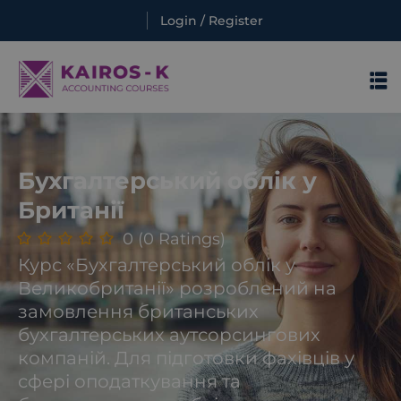
Login / Register
Sign in
Sign in
Бухгалтерський облік у
Британії
0 (0 Ratings)
Курс «Бухгалтерський облік у
Lost your password?
Remember me
Великобританії» розроблений на
замовлення британських
бухгалтерських аутсорсингових
компаній. Для підготовки фахівців у
сфері оподаткування та