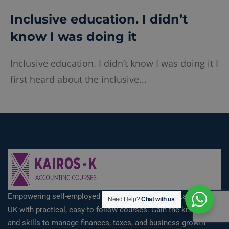
Inclusive education. I didn’t
know I was doing it
Inclusive education. I didn’t know I was doing it I
first heard about the inclusive...
Empowering self-employed individuals and accountants in the
Need Help?
Chat with us
UK with practical, easy-to-follow courses. Gain the knowledge
and skills to manage finances, taxes, and business growth