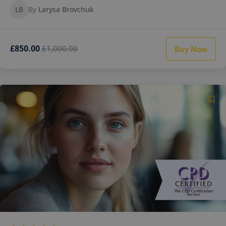
LB
By
Larysa Brovchuk
£850.00
£1,000.00
Buy Now